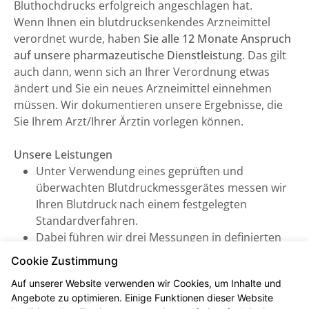
Bluthochdrucks erfolgreich angeschlagen hat.
Wenn Ihnen ein blutdrucksenkendes Arzneimittel
verordnet wurde, haben
Sie alle 12 Monate Anspruch
auf unsere pharmazeutische Dienstleistung
. Das gilt
auch dann, wenn sich an Ihrer Verordnung etwas
ändert und Sie ein neues Arzneimittel einnehmen
müssen. Wir dokumentieren unsere Ergebnisse, die
Sie Ihrem Arzt/Ihrer Ärztin vorlegen können.
Unsere Leistungen
Unter Verwendung eines geprüften und
überwachten Blutdruckmessgerätes messen wir
Ihren Blutdruck nach einem festgelegten
Standardverfahren.
Dabei führen wir drei Messungen in definierten
Abständen durch, woraus sich ein systolischer
Cookie Zustimmung
und diastolischer Mittelwert errechnen lässt (inkl.
Auf unserer Website verwenden wir Cookies, um Inhalte und
Puls). Daraus können wir eine verlässliche
Angebote zu optimieren. Einige Funktionen dieser Website
Aussage treffen und beraten Sie zu Ihrem